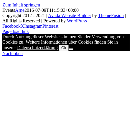
Zum Inhalt springen
Events
Arne
2016-07-09T11:15:03+00:00
Copyright 2012 - 2021 |
Avada Website Builder
by
ThemeFusion
|
All Rights Reserved | Powered by
WordPress
Facebook
X
Instagram
Pinterest
Page load link
Durch Nutzung dieser Website stimmen Sie der Verwendung von
Cookies zu. Weitere Informationen über Cookies finden Sie in
unserer
Datenschutzerklärung
.
Ok
Nach oben