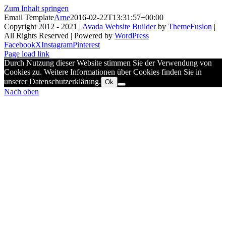
Zum Inhalt springen
Email Template
Arne
2016-02-22T13:31:57+00:00
Copyright 2012 - 2021 |
Avada Website Builder
by
ThemeFusion
|
All Rights Reserved | Powered by
WordPress
Facebook
X
Instagram
Pinterest
Page load link
Durch Nutzung dieser Website stimmen Sie der Verwendung von
Cookies zu. Weitere Informationen über Cookies finden Sie in
unserer
Datenschutzerklärung
.
Ok
Nach oben